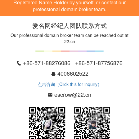
Registered Name Holder by yourself, or contact our
professional domain broker team.
爱名网经纪人团队联系方式
Our professional domain broker team can be reached out at
22.cn
+86-571-88276086 +86-571-87756876
4006602522
点击咨询（Click this for inquiry）
escrow@22.cn